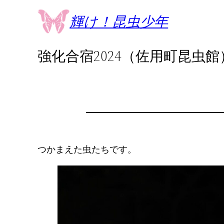
内
輝け！昆虫少年
容
を
強化合宿2024（佐用町昆虫館
ス
キ
ッ
プ
つかまえた虫たちです。