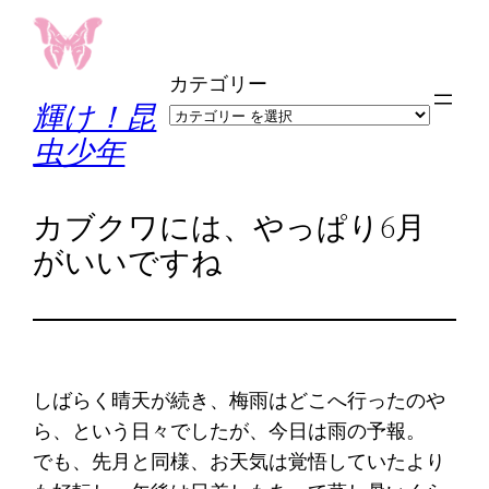
内
容
カテゴリー
を
輝け！昆
ス
虫少年
キ
ッ
プ
カブクワには、やっぱり6月
がいいですね
しばらく晴天が続き、梅雨はどこへ行ったのや
ら、という日々でしたが、今日は雨の予報。
でも、先月と同様、お天気は覚悟していたより