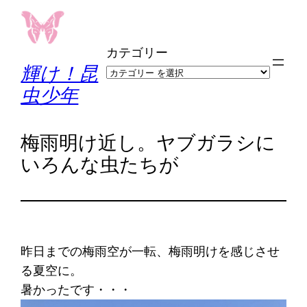
内
容
カテゴリー
を
輝け！昆
ス
虫少年
キ
ッ
プ
梅雨明け近し。ヤブガラシに
いろんな虫たちが
昨日までの梅雨空が一転、梅雨明けを感じさせ
る夏空に。
暑かったです・・・