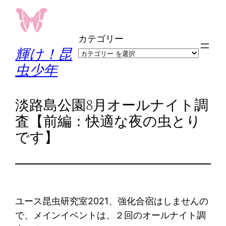
内
容
カテゴリー
を
輝け！昆
ス
虫少年
キ
ッ
プ
淡路島公園8月オールナイト調
査【前編：快適な夜の虫とり
です】
ユース昆虫研究室2021、強化合宿はしませんの
で、メインイベントは、２回のオールナイト調