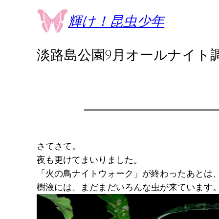
内
輝け！昆虫少年
容
を
淡路島公園9月オールナイト
ス
キ
ッ
プ
さてさて。
夜も更けてまいりました。
「火の鳥ナイトウォーク」が終わったあとは
樹液には、まだまだいろんな虫が来ています