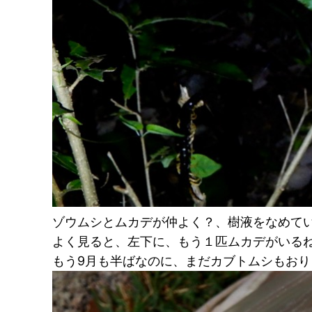
ゾウムシとムカデが仲よく？、樹液をなめて
よく見ると、左下に、もう１匹ムカデがいる
もう9月も半ばなのに、まだカブトムシもおり