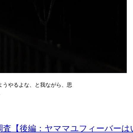
ようやるよな、と我ながら、思
…
調査【後編：ヤママユフィーバーは