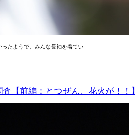
寒かったようで、みんな長袖を着てい
調査【前編：とつぜん、花火が！！