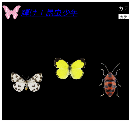
内
カテ
輝け！昆虫少年
容
を
ス
キ
ッ
プ